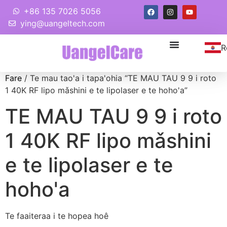
+86 135 7026 5056
ying@uangeltech.com
R
Fare
/ Te mau tao'a i tapa'ohia “TE MAU TAU 9 9 i roto
1 40K RF lipo mǎshini e te lipolaser e te hoho'a”
TE MAU TAU 9 9 i roto
1 40K RF lipo mǎshini
e te lipolaser e te
hoho'a
Te faaiteraa i te hopea hoê