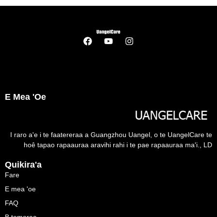
E Mea 'oe
I raro a'e i te faatereraa a Guangzhou Uangel, o te UangelCare te
hoê tapao rapaauraa aravihi rahi i te pae rapaauraa ma'i., LD
Quikira'a
Fare
E mea 'oe
FAQ