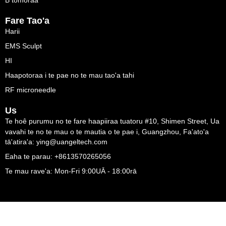
B tomoraa
Fare Tao'a
Harii
EMS Sculpt
HI
Haapotoraa i te pae no te mau tao'a tahi
RF microneedle
Us
Te hoê purumu no te fare haapiiraa tuatoru #10, Shimen Street, Ua
vavahi te no te mau o te mautia o te pae i, Guangzhou, Fa'ato'a
tā'atira'a: ying@uangeltech.com
Eaha te parau: +8613570265056
Te mau rave'a: Mon-Fri 9:00UĀ - 18:00rā