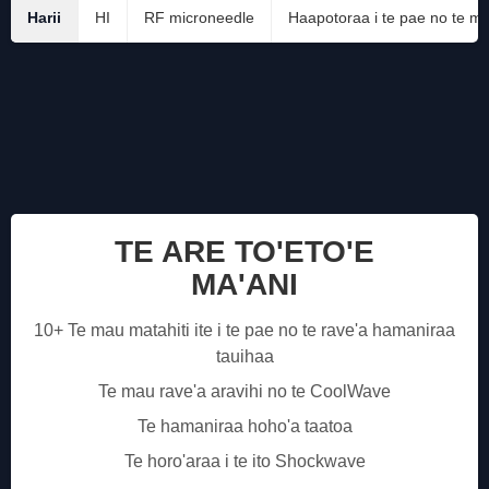
Harii
HI
RF microneedle
Haapotoraa i te pae no te ma
TE ARE TO'ETO'E
MA'ANI
10+ Te mau matahiti ite i te pae no te rave'a hamaniraa
tauihaa
Te mau rave'a aravihi no te CoolWave
Te hamaniraa hoho'a taatoa
Te horo'araa i te ito Shockwave