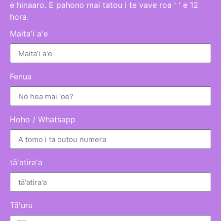
e hinaaro. E pahono mai tatou i te vave roa ' ' e 12
hora.
Maita'i a'e
Fenua
Hoho / Whatsapp
tā'atira'a
Tā'uru