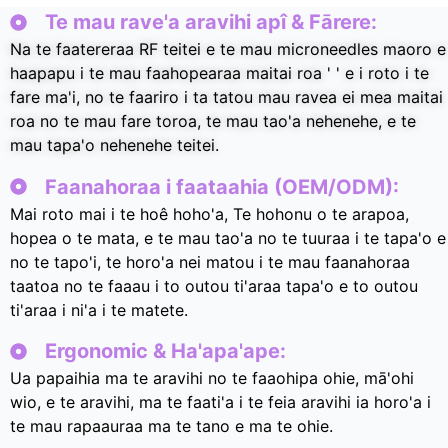
Te mau rave'a aravihi apî & Fārere:
Na te faatereraa RF teitei e te mau microneedles maoro e
haapapu i te mau faahopearaa maitai roa ' ' e i roto i te
fare ma'i, no te faariro i ta tatou mau ravea ei mea maitai
roa no te mau fare toroa, te mau tao'a nehenehe, e te
mau tapa'o nehenehe teitei.
Faanahoraa i faataahia (OEM/ODM):
Mai roto mai i te hoê hoho'a, Te hohonu o te arapoa,
hopea o te mata, e te mau tao'a no te tuuraa i te tapa'o e
no te tapo'i, te horo'a nei matou i te mau faanahoraa
taatoa no te faaau i to outou ti'araa tapa'o e to outou
ti'araa i ni'a i te matete.
Ergonomic & Ha'apa'ape:
Ua papaihia ma te aravihi no te faaohipa ohie, mā'ohi
wio, e te aravihi, ma te faati'a i te feia aravihi ia horo'a i
te mau rapaauraa ma te tano e ma te ohie.