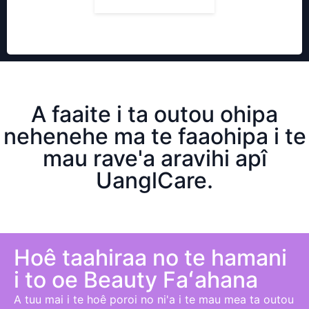
A faaite i ta outou ohipa
nehenehe ma te faaohipa i te
mau rave'a aravihi apî
UanglCare.
Hoê taahiraa no te hamani
i to oe B
eauty
Faʻahana
A tuu mai i te hoê poroi no ni'a i te mau mea ta outou