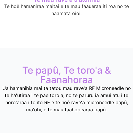
Te hoê hamaniraa maitai e te mau faaueraa iti roa no te
haamata oioi.
Te papû, Te toro'a &
Faanahoraa
Ua hamanihia mai ta tatou mau rave'a RF Microneedle no
te ha'utiraa i te pae toro'a, no te paruru ia amui atu i te
horo'araa i te ito RF e te hoê rave'a microneedle papû,
ma'ohi, e te mau faahopearaa papû.