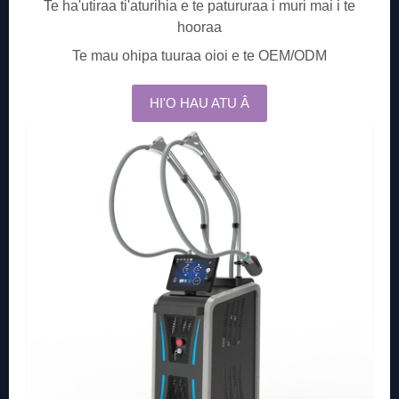
Te ha'utiraa ti'aturihia e te patururaa i muri mai i te
hooraa
Te mau ohipa tuuraa oioi e te OEM/ODM
HI'O HAU ATU Â