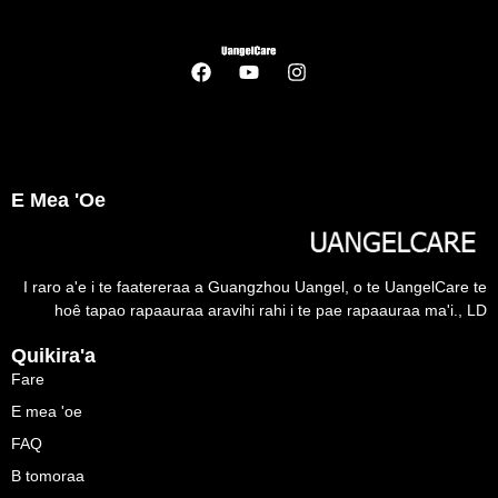
E Mea 'oe
I raro a'e i te faatereraa a Guangzhou Uangel, o te UangelCare te
hoê tapao rapaauraa aravihi rahi i te pae rapaauraa ma'i., LD
Quikira'a
Fare
E mea 'oe
FAQ
B tomoraa