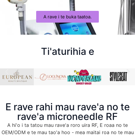
A rave i te buka taatoa.
Ti'aturihia e
E rave rahi mau rave'a no te
rave'a microneedle RF
A hi'o i ta tatou mau rave'a roro uira RF, E roaa no te
OEM/ODM e te mau tao'a hoo - mea maitai roa no te mau