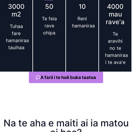
3000
50
10
4000
m2
mau
Te feia
Reni
rave'a
rave
hamaniraa
Tuhaa
ohipa
fare
Te
hamaniraa
aravihi
tauihaa
no te
hamaniraa
i te ava'e
A farii i te hoê buka taatoa
Na te aha e maiti ai ia matou