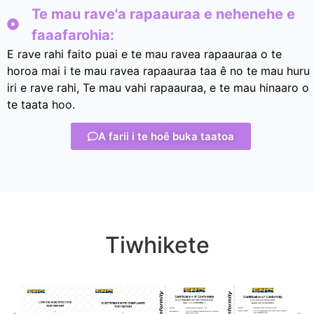
Te mau rave'a rapaauraa e nehenehe e
faaafarohia:
E rave rahi faito puai e te mau ravea rapaauraa o te
horoa mai i te mau ravea rapaauraa taa ê no te mau huru
iri e rave rahi, Te mau vahi rapaauraa, e te mau hinaaro o
te taata hoo.
A farii i te hoê buka taatoa
Tiwhikete