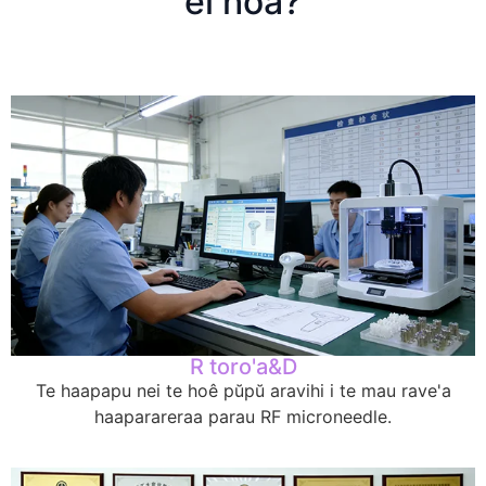
ei hoa?
R toro'a&D
Te haapapu nei te hoê pŭpŭ aravihi i te mau rave'a
haaparareraa parau RF microneedle.