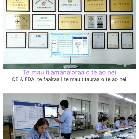
Te mau ti'amana'oraa o te ao nei
CE & FDA, te faaîraa i te mau titauraa o te ao nei.