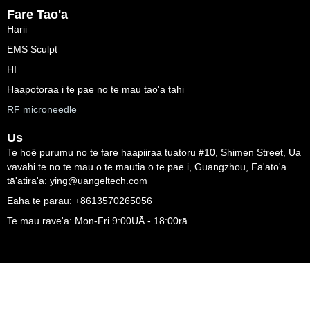
Fare Tao'a
Harii
EMS Sculpt
HI
Haapotoraa i te pae no te mau tao'a tahi
RF microneedle
Us
Te hoê purumu no te fare haapiiraa tuatoru #10, Shimen Street, Ua
vavahi te no te mau o te mautia o te pae i, Guangzhou, Fa'ato'a
tā'atira'a: ying@uangeltech.com
Eaha te parau: +8613570265056
Te mau rave'a: Mon-Fri 9:00UĀ - 18:00rā