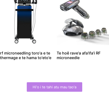
rf microneedling toro'a e te
Te hoê rave'a afa'ifa'i RF
thermage e te hama to'eto'e
microneedle
Hi'o i te tahi atu mau tao'a