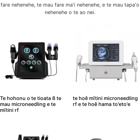
fare nehenehe, te mau fare ma'i nehenehe, e te mau tapa'o
nehenehe o te ao nei.
Te hohonu o te tioata 8 te
te hoê mītini microneedling
mau microneedling e te
rf e te hoê hama to'eto'e
mītini rf