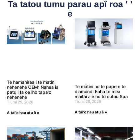
Ta tatou tumu parau apî roa ' '
e
Te hamaniraa i te matini
Te mǎtini no te pape e te
nehenehe OEM: Nahea ia
diamond: Eaha te mea
patu i ta oe iho tapa'o
maitai a'e no to outou Spa
nehenehe
Tiurai 28, 2026
Tiurai 29, 2026
A tai'o hau atu â »
A tai'o hau atu â »