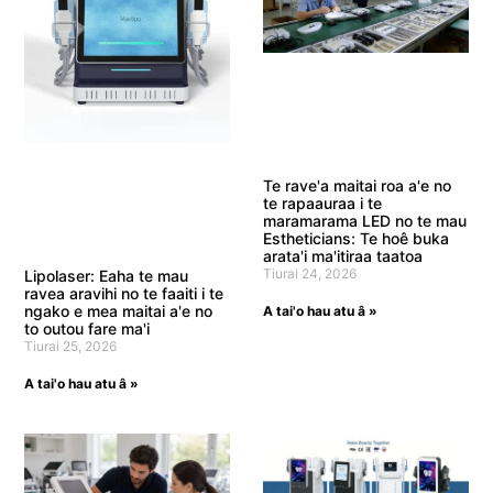
Te rave'a maitai roa a'e no
te rapaauraa i te
maramarama LED no te mau
Estheticians: Te hoê buka
arata'i ma'itiraa taatoa
Tiurai 24, 2026
Lipolaser: Eaha te mau
ravea aravihi no te faaiti i te
ngako e mea maitai a'e no
A tai'o hau atu â »
to outou fare ma'i
Tiurai 25, 2026
A tai'o hau atu â »