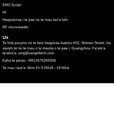
EMS Sculpt
HI
Haapotoraa i te pae no te mau tao'a tahi
RF microneedle
Us
Te hoê purumu no te fare haapiiraa tuatoru #10, Shimen Street, Ua
vavahi te no te mau o te mautia o te pae i, Guangzhou, Fa'ato'a
tā'atira'a: ying@uangeltech.com
Eaha te parau: +8613570265056
Te mau rave'a: Mon-Fri 9:00UĀ - 18:00rā