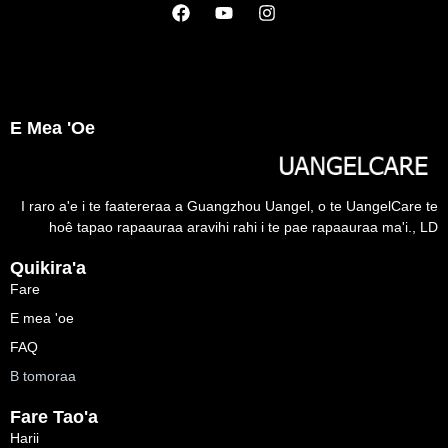
E Mea 'oe
I raro a'e i te faatereraa a Guangzhou Uangel, o te UangelCare te
hoê tapao rapaauraa aravihi rahi i te pae rapaauraa ma'i., LD
Quikira'a
Fare
E mea 'oe
FAQ
B tomoraa
Fare Tao'a
Harii