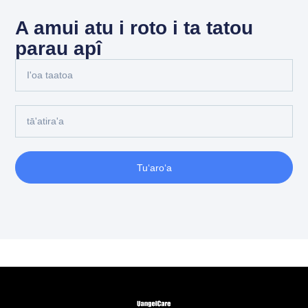
A amui atu i roto i ta tatou
parau apî
Tuʻaroʻa