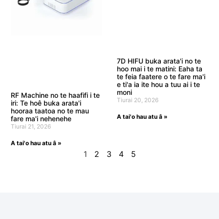
7D HIFU buka arata'i no te
hoo mai i te matini: Eaha ta
te feia faatere o te fare ma'i
e ti'a ia ite hou a tuu ai i te
moni
RF Machine no te haafifi i te
Tiurai 20, 2026
iri: Te hoê buka arata'i
hooraa taatoa no te mau
A tai'o hau atu â »
fare ma'i nehenehe
Tiurai 21, 2026
A tai'o hau atu â »
1
2
3
4
5