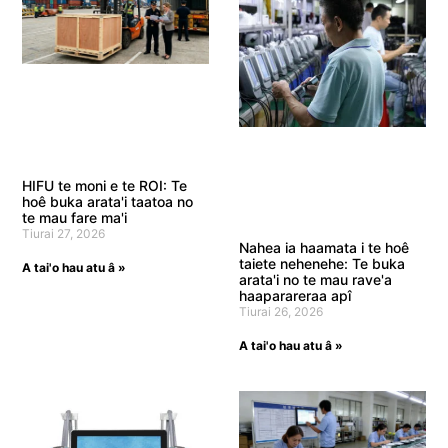
HIFU te moni e te ROI: Te
hoê buka arata'i taatoa no
te mau fare ma'i
Tiurai 27, 2026
Nahea ia haamata i te hoê
taiete nehenehe: Te buka
A tai'o hau atu â »
arata'i no te mau rave'a
haaparareraa apî
Tiurai 26, 2026
A tai'o hau atu â »