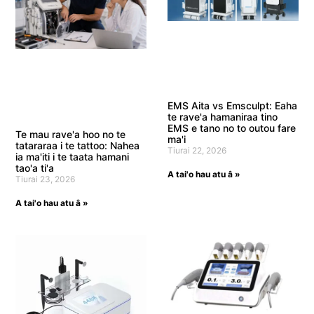
EMS Aita vs Emsculpt: Eaha
te rave'a hamaniraa tino
EMS e tano no to outou fare
Te mau rave'a hoo no te
ma'i
tatararaa i te tattoo: Nahea
Tiurai 22, 2026
ia ma'iti i te taata hamani
tao'a ti'a
A tai'o hau atu â »
Tiurai 23, 2026
A tai'o hau atu â »