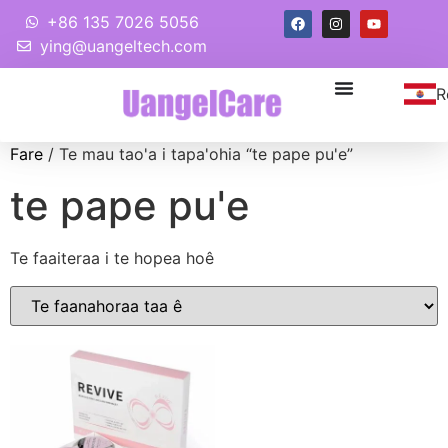
+86 135 7026 5056
ying@uangeltech.com
R
Fare
/ Te mau tao'a i tapa'ohia “te pape pu'e”
te pape pu'e
Te faaiteraa i te hopea hoê