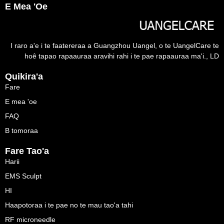
E Mea 'oe
I raro a'e i te faatereraa a Guangzhou Uangel, o te UangelCare te
hoê tapao rapaauraa aravihi rahi i te pae rapaauraa ma'i., LD
Quikira'a
Fare
E mea 'oe
FAQ
B tomoraa
Fare Tao'a
Harii
EMS Sculpt
HI
Haapotoraa i te pae no te mau tao'a tahi
RF microneedle