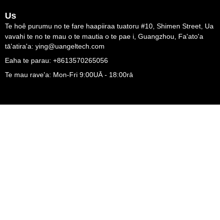
Us
Te hoê purumu no te fare haapiiraa tuatoru #10, Shimen Street, Ua
vavahi te no te mau o te mautia o te pae i, Guangzhou, Fa'ato'a
tā'atira'a: ying@uangeltech.com
Eaha te parau: +8613570265056
Te mau rave'a: Mon-Fri 9:00UĀ - 18:00rā