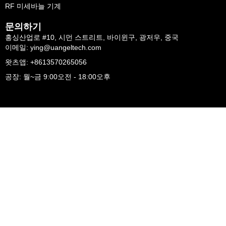
RF 미세바늘 기계
문의하기
홍싱산업로 #10, 시먼 스트리트, 바이윈구, 광저우, 중국
이메일: ying@uangeltech.com
왓츠앱: +8613570265056
공장: 월~금 9:00오전 - 18:00오후