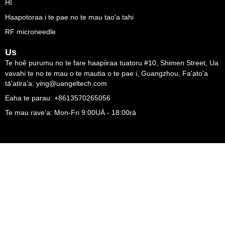
HI
Haapotoraa i te pae no te mau tao'a tahi
RF microneedle
Us
Te hoê purumu no te fare haapiiraa tuatoru #10, Shimen Street, Ua
vavahi te no te mau o te mautia o te pae i, Guangzhou, Fa'ato'a
tā'atira'a: ying@uangeltech.com
Eaha te parau: +8613570265056
Te mau rave'a: Mon-Fri 9:00UĀ - 18:00rā