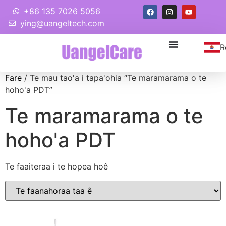
+86 135 7026 5056
ying@uangeltech.com
R
Fare
/ Te mau tao'a i tapa'ohia “Te maramarama o te
hoho'a PDT”
Te maramarama o te
hoho'a PDT
Te faaiteraa i te hopea hoê