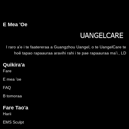
E Mea 'oe
I raro a'e i te faatereraa a Guangzhou Uangel, o te UangelCare te
hoê tapao rapaauraa aravihi rahi i te pae rapaauraa ma'i., LD
Quikira'a
Fare
E mea 'oe
FAQ
B tomoraa
Fare Tao'a
Harii
EMS Sculpt