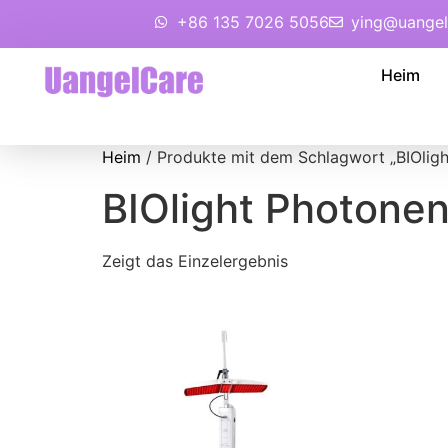
+86 135 7026 5056
ying@uangel
Heim
Heim
/ Produkte mit dem Schlagwort „BIOligh
BIOlight Photonen
Zeigt das Einzelergebnis