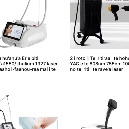
 hu'ahu'a Er e piti
2 i roto 1 Te iritiraa i te ho
'a1550/ thulium 1927 laser
YAG e te 808nm 755nm 1
faaho'i-faahou-raa mai i te
no te iriti i te rave'a laser