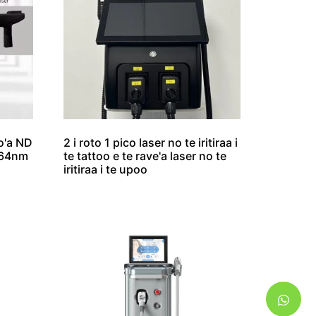
ho'a ND
2 i roto 1 pico laser no te iritiraa i
064nm
te tattoo e te rave'a laser no te
iritiraa i te upoo