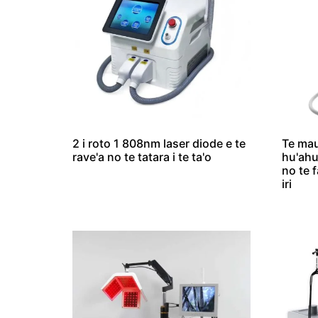
2 i roto 1 808nm laser diode e te
Te mau
rave'a no te tatara i te ta'o
hu'ahu
no te 
iri