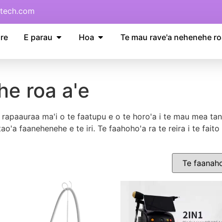
tech.com
re
E parau
Hoa
Te mau rave'a nehenehe ro
e roa a'e
a rapaauraa ma'i o te faatupu e o te horo'a i te mau mea t
o'a faanehenehe e te iri. Te faahoho'a ra te reira i te faito