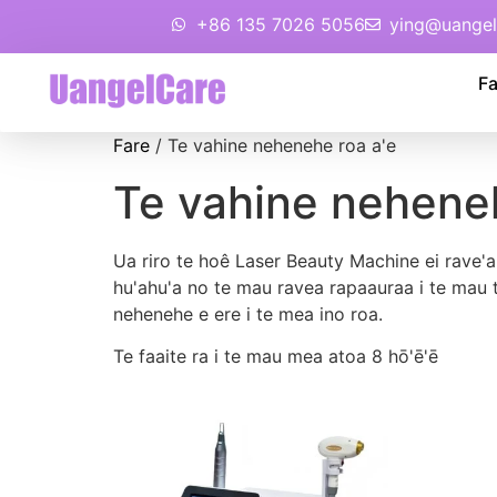
+86 135 7026 5056
ying@uangel
Fa
Fare
/ Te vahine nehenehe roa a'e
Te vahine neheneh
Ua riro te hoê Laser Beauty Machine ei rave'
hu'ahu'a no te mau ravea rapaauraa i te mau ta
nehenehe e ere i te mea ino roa.
Te faaite ra i te mau mea atoa 8 hō'ē'ē