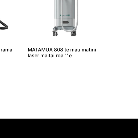
arama
MATAMUA 808 te mau matini
laser maitai roa ' ' e