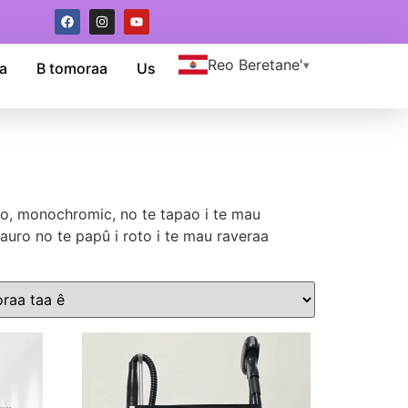
Reo Beretane'
a
B tomoraa
Us
ano, monochromic, no te tapao i te mau
 auro no te papû i roto i te mau raveraa