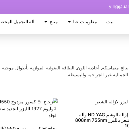
ying@ua
بيت
معلومات عنا
منتج
آلة التجميل المخص
تائج متماسكة, أحادية اللون, الطاقة الضوئية الموازية بأطوال موجية 
 الجمالية غير الجراحية والبسيطة.
2 في 1 إزالة الوشم ND YAG وآلة
إزالة الشعر بالليزر 808nm 755nm
1
زجاج Er كس