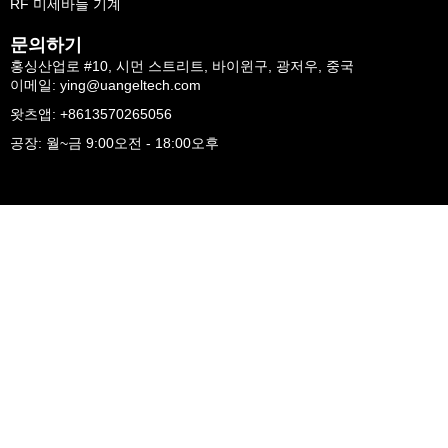
RF 미세바늘 기계
문의하기
홍싱산업로 #10, 시먼 스트리트, 바이윈구, 광저우, 중국
이메일: ying@uangeltech.com
왓츠앱: +8613570265056
공장: 월~금 9:00오전 - 18:00오후