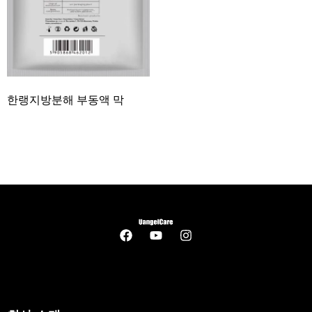
한랭지방분해 부동액 막