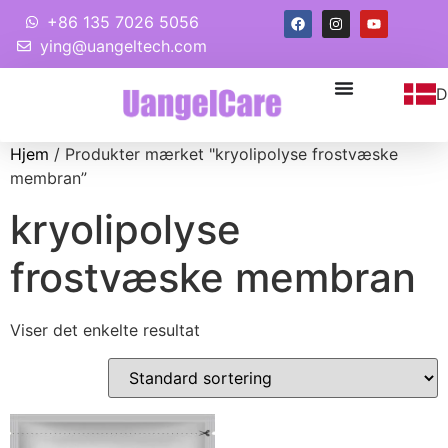
+86 135 7026 5056
ying@uangeltech.com
D
Hjem
/ Produkter mærket "kryolipolyse frostvæske
membran”
kryolipolyse
frostvæske membran
Viser det enkelte resultat