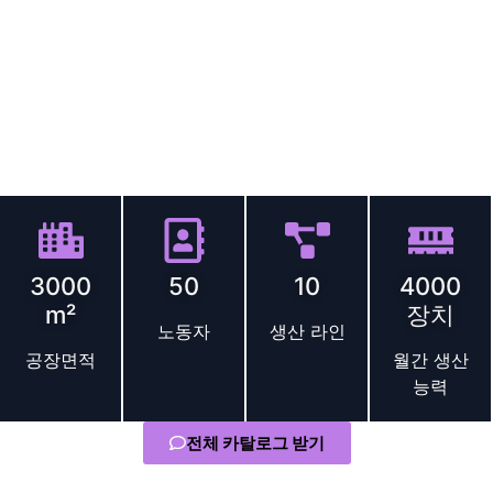
수 있습니다.
우리는 전문 RF 마이크로니들 기계 제조업체입니다., R 전문&D
및 고품질 장치 생산. 우리 공장은 완전한 OEM/ODM 맞춤화
및 도매 서비스를 제공합니다., 글로벌 뷰티 브랜드 지원, 전자
상거래 판매자, 그리고 믿을 수 있는 살롱, 즉시 출시 가능한 RF
마이크로니들 솔루션.
규모와 전문성
3000
50
10
4000
m²
장치
노동자
생산 라인
공장면적
월간 생산
능력
전체 카탈로그 받기