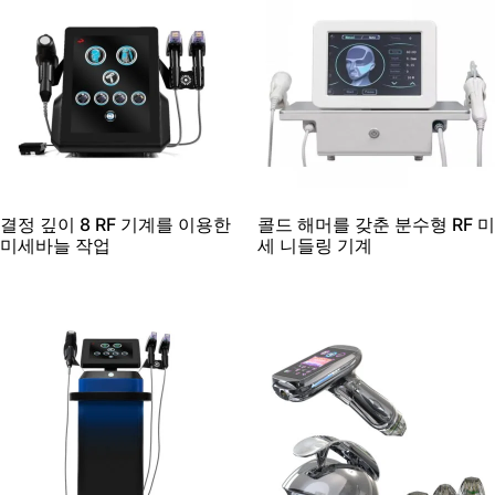
결정 깊이 8 RF 기계를 이용한
콜드 해머를 갖춘 분수형 RF 미
미세바늘 작업​
세 니들링 기계