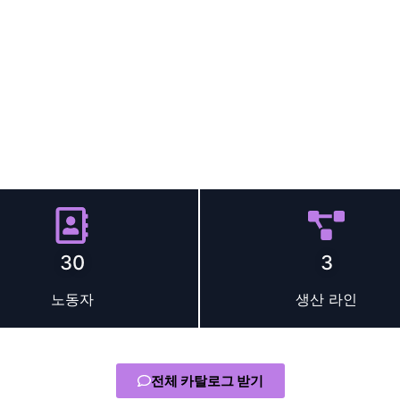
메조테라피 기계 제조업체 201
은 항상 우리의 품질을 신뢰할 수 있습
 OEM/ODM 사용자 정의 및 유연한 도매 옵션을 갖춘 전문가급 
에 적합한 솔루션.
규모와 전문성
30
3
노동자
생산 라인
전체 카탈로그 받기