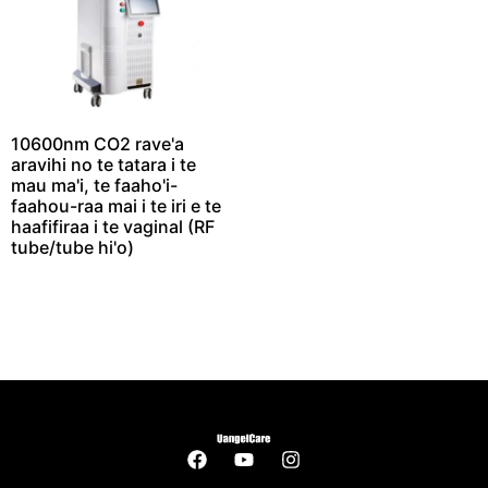
10600nm CO2 rave'a
aravihi no te tatara i te
mau ma'i, te faaho'i-
faahou-raa mai i te iri e te
haafifiraa i te vaginal (RF
tube/tube hi'o)