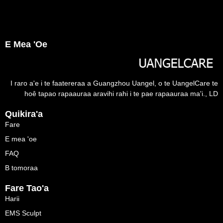
E Mea 'oe
I raro a'e i te faatereraa a Guangzhou Uangel, o te UangelCare te
hoê tapao rapaauraa aravihi rahi i te pae rapaauraa ma'i., LD
Quikira'a
Fare
E mea 'oe
FAQ
B tomoraa
Fare Tao'a
Harii
EMS Sculpt