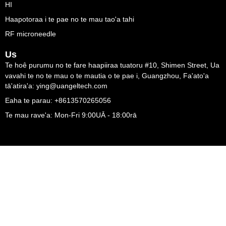
HI
Haapotoraa i te pae no te mau tao'a tahi
RF microneedle
Us
Te hoê purumu no te fare haapiiraa tuatoru #10, Shimen Street, Ua
vavahi te no te mau o te mautia o te pae i, Guangzhou, Fa'ato'a
tā'atira'a: ying@uangeltech.com
Eaha te parau: +8613570265056
Te mau rave'a: Mon-Fri 9:00UĀ - 18:00rā