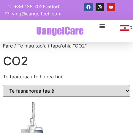
+86 135 7026 5056
ying@uangeltech.com
R
Fare
/ Te mau tao'a i tapa'ohia “CO2”
CO2
Te faaiteraa i te hopea hoê