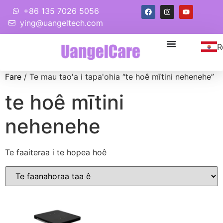
+86 135 7026 5056
ying@uangeltech.com
R
Fare
/ Te mau tao'a i tapa'ohia “te hoê mītini nehenehe”
te hoê mītini
nehenehe
Te faaiteraa i te hopea hoê