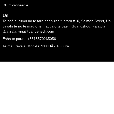
RF microneedle
Us
Te hoê purumu no te fare haapiiraa tuatoru #10, Shimen Street, Ua
vavahi te no te mau o te mautia o te pae i, Guangzhou, Fa'ato'a
tā'atira'a: ying@uangeltech.com
Eaha te parau: +8613570265056
Te mau rave'a: Mon-Fri 9:00UĀ - 18:00rā