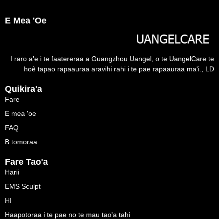
E Mea 'oe
I raro a'e i te faatereraa a Guangzhou Uangel, o te UangelCare te
hoê tapao rapaauraa aravihi rahi i te pae rapaauraa ma'i., LD
Quikira'a
Fare
E mea 'oe
FAQ
B tomoraa
Fare Tao'a
Harii
EMS Sculpt
HI
Haapotoraa i te pae no te mau tao'a tahi