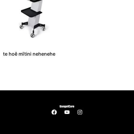
te hoê mītini nehenehe