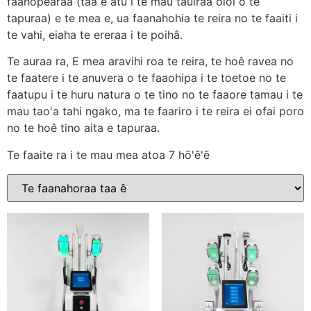
faahopearaa (taa ê atu i te mau tauiraa oioi o te
tapuraa) e te mea e, ua faanahohia te reira no te faaiti i
te vahi, eiaha te ereraa i te poihâ.
Te auraa ra, E mea aravihi roa te reira, te hoê ravea no
te faatere i te anuvera o te faaohipa i te toetoe no te
faatupu i te huru natura o te tino no te faaore tamau i te
mau tao'a tahi ngako, ma te faariro i te reira ei ofai poro
no te hoê tino aita e tapuraa.
Te faaite ra i te mau mea atoa 7 hō'ē'ē