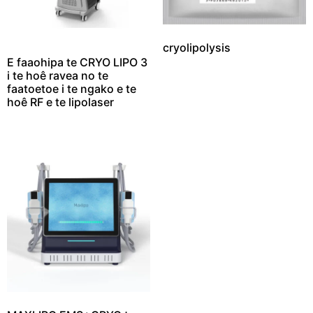
cryolipolysis
E faaohipa te CRYO LIPO 3
i te hoê ravea no te
faatoetoe i te ngako e te
hoê RF e te lipolaser