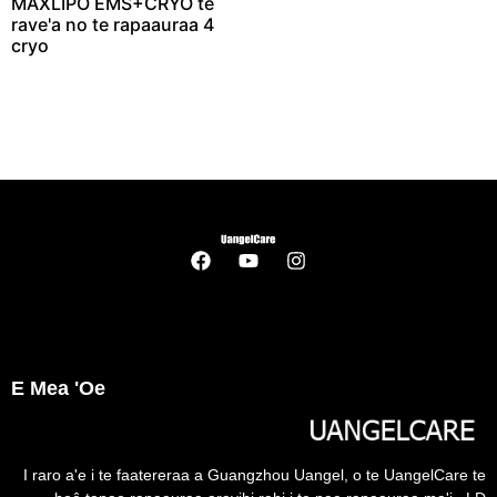
MAXLIPO EMS+CRYO te
rave'a no te rapaauraa 4
cryo
E Mea 'oe
I raro a'e i te faatereraa a Guangzhou Uangel, o te UangelCare te