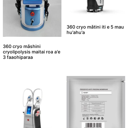
360 cryo mǎtini iti e 5 mau
hu'ahu'a
360 cryo mǎshini
cryolipolysis maitai roa a'e
3 faaohiparaa