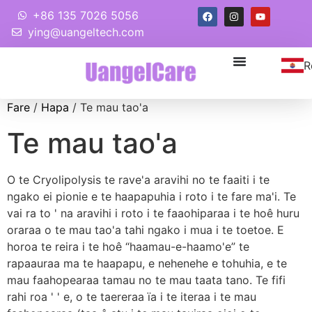
+86 135 7026 5056
ying@uangeltech.com
R
Fare
/
Hapa
/ Te mau tao'a
Te mau tao'a
O te Cryolipolysis te rave'a aravihi no te faaiti i te
ngako ei pionie e te haapapuhia i roto i te fare ma'i. Te
vai ra to ' na aravihi i roto i te faaohiparaa i te hoê huru
oraraa o te mau tao'a tahi ngako i mua i te toetoe. E
horoa te reira i te hoê “haamau-e-haamo'e” te
rapaauraa ma te haapapu, e nehenehe e tohuhia, e te
mau faahopearaa tamau no te mau taata tano. Te fifi
rahi roa ' ' e, o te taereraa ïa i te iteraa i te mau