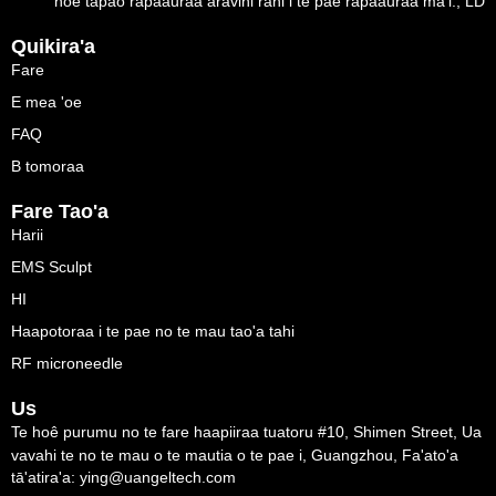
hoê tapao rapaauraa aravihi rahi i te pae rapaauraa ma'i., LD
Quikira'a
Fare
E mea 'oe
FAQ
B tomoraa
Fare Tao'a
Harii
EMS Sculpt
HI
Haapotoraa i te pae no te mau tao'a tahi
RF microneedle
Us
Te hoê purumu no te fare haapiiraa tuatoru #10, Shimen Street, Ua
vavahi te no te mau o te mautia o te pae i, Guangzhou, Fa'ato'a
tā'atira'a: ying@uangeltech.com