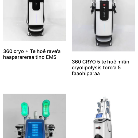
360 cryo + Te hoê rave'a
haaparareraa tino EMS
360 CRYO 5 te hoê mītini
cryolipolysis toro'a 5
faaohiparaa