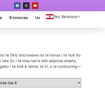
Reo Beretane'
a
B tomoraa
Us
 no te GHz microwave no te horoa i te hoê ito
i teie ito i te mau tao'a tahi adipose etaeta,
e ngako i te hoê â taime, te iri, e te contouring—