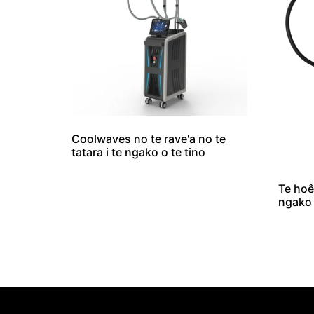
Coolwaves no te rave'a no te
tatara i te ngako o te tino
Te hoê 
ngako