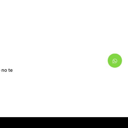
 no te