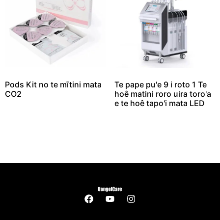
Pods Kit no te mītini mata
Te pape pu'e 9 i roto 1 Te
CO2
hoê matini roro uira toro'a
e te hoê tapo'i mata LED