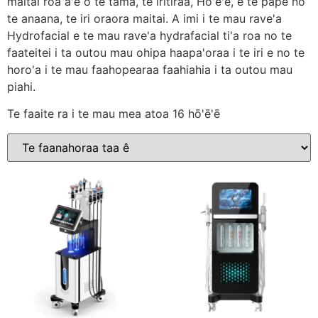
maitai roa a'e o te tamâ, te iritiraa, Ho'ē'ē, e te pape no
te anaana, te iri oraora maitai. A imi i te mau rave'a
Hydrofacial e te mau rave'a hydrafacial ti'a roa no te
faateitei i ta outou mau ohipa haapa'oraa i te iri e no te
horo'a i te mau faahopearaa faahiahia i ta outou mau
piahi.
Te faaite ra i te mau mea atoa 16 hō'ē'ē