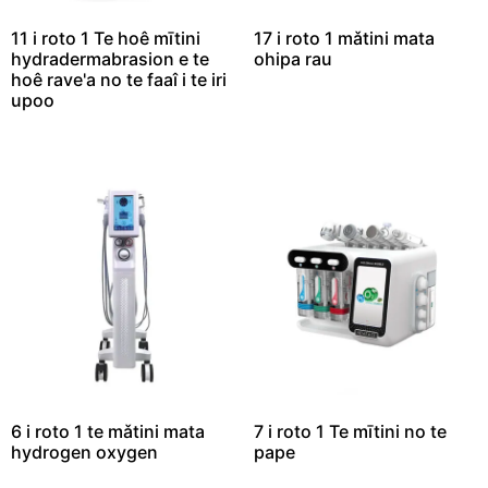
11 i roto 1 Te hoê mītini
17 i roto 1 mǎtini mata
hydradermabrasion e te
ohipa rau
hoê rave'a no te faaî i te iri
upoo
6 i roto 1 te mǎtini mata
7 i roto 1 Te mītini no te
hydrogen oxygen
pape