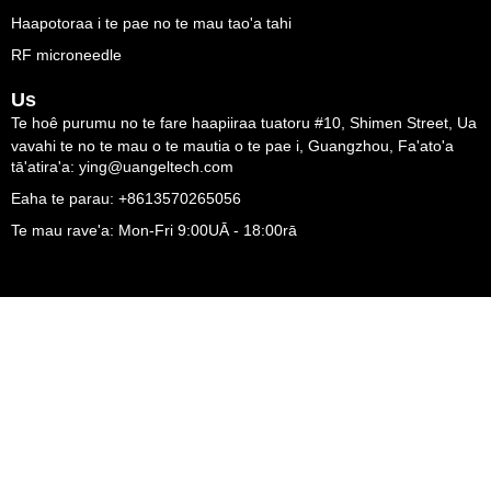
Haapotoraa i te pae no te mau tao'a tahi
RF microneedle
Us
Te hoê purumu no te fare haapiiraa tuatoru #10, Shimen Street, Ua
vavahi te no te mau o te mautia o te pae i, Guangzhou, Fa'ato'a
tā'atira'a: ying@uangeltech.com
Eaha te parau: +8613570265056
Te mau rave'a: Mon-Fri 9:00UĀ - 18:00rā