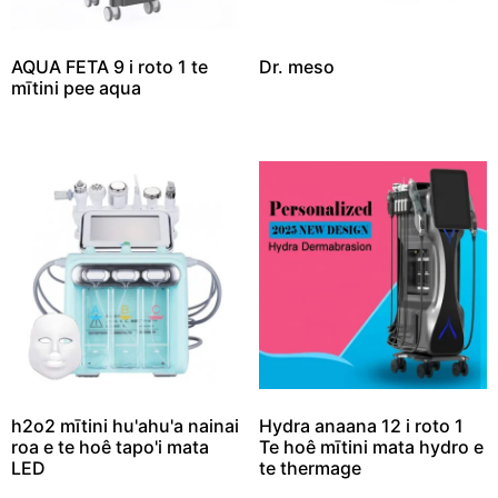
AQUA FETA 9 i roto 1 te
Dr. meso
mītini pee aqua
h2o2 mītini hu'ahu'a nainai
Hydra anaana 12 i roto 1
roa e te hoê tapo'i mata
Te hoê mītini mata hydro e
LED
te thermage