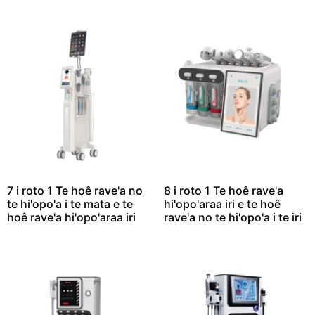
7 i roto 1 Te hoê rave'a no
8 i roto 1 Te hoê rave'a
te hi'opo'a i te mata e te
hi'opo'araa iri e te hoê
hoê rave'a hi'opo'araa iri
rave'a no te hi'opo'a i te iri