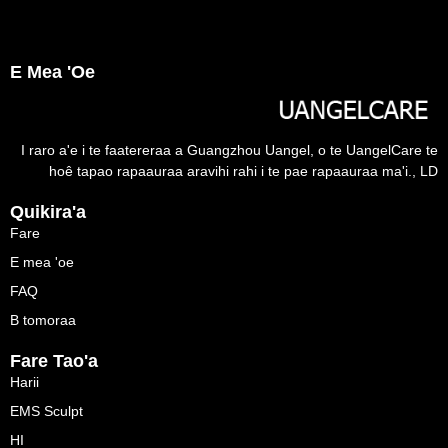
E Mea 'oe
I raro a'e i te faatereraa a Guangzhou Uangel, o te UangelCare te
hoê tapao rapaauraa aravihi rahi i te pae rapaauraa ma'i., LD
Quikira'a
Fare
E mea 'oe
FAQ
B tomoraa
Fare Tao'a
Harii
EMS Sculpt
HI