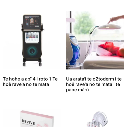
Te hoho'a apî 4 i roto 1 Te
Ua arata'i te o2toderm i te
hoê rave'a no te mata
hoê rave'a no te mata i te
pape mǎrû