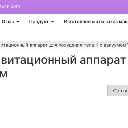
tech.com
О нас
Продукт
Изготовленная на заказ ма
витационный аппарат для похудения тела K с вакуумом”
авитационный аппарат
ом