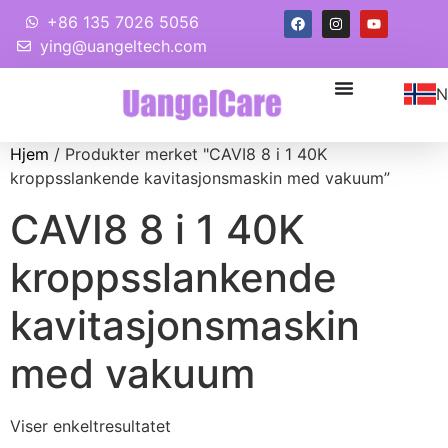
+86 135 7026 5056
ying@uangeltech.com
N
Hjem
/ Produkter merket "CAVI8 8 i 1 40K
kroppsslankende kavitasjonsmaskin med vakuum”
CAVI8 8 i 1 40K
kroppsslankende
kavitasjonsmaskin
med vakuum
Viser enkeltresultatet