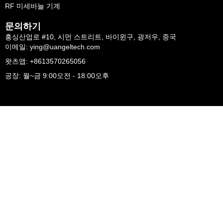
RF 미세바늘 기계
문의하기
홍싱산업로 #10, 시먼 스트리트, 바이윈구, 광저우, 중국
이메일: ying@uangeltech.com
왓츠앱: +8613570265056
공장: 월~금 9:00오전 - 18:00오후