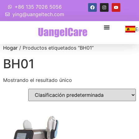
+86 135 7026 5056
ying@uangeltech.com
E
Hogar
/ Productos etiquetados “BH01”
BH01
Mostrando el resultado único