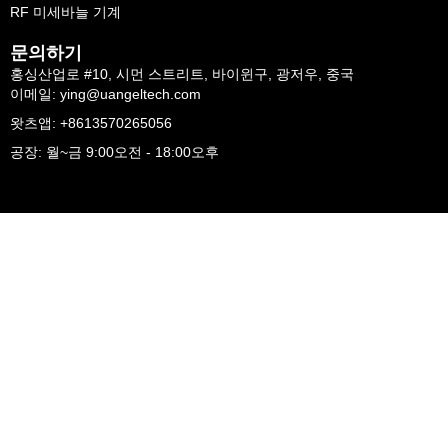
RF 미세바늘 기계
문의하기
홍싱산업로 #10, 시먼 스트리트, 바이윈구, 광저우, 중국
이메일: ying@uangeltech.com
왓츠앱: +8613570265056
공장: 월~금 9:00오전 - 18:00오후