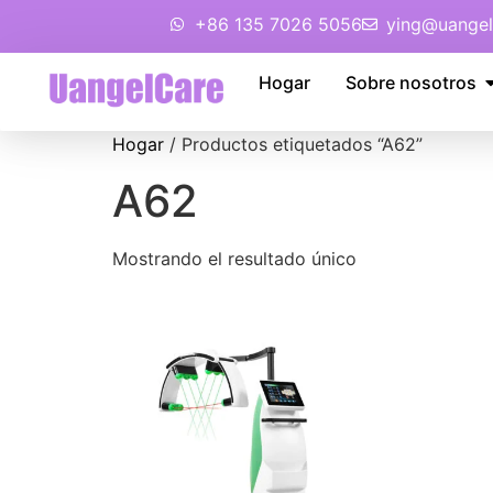
+86 135 7026 5056
ying@uangel
Hogar
Sobre nosotros
Hogar
/ Productos etiquetados “A62”
A62
Mostrando el resultado único