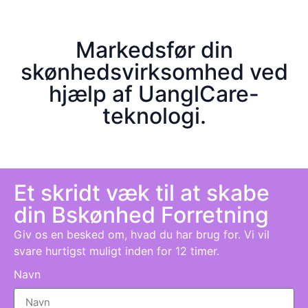
Markedsfør din
skønhedsvirksomhed ved
hjælp af UanglCare-
teknologi.
Et skridt væk til at skabe
din B
skønhed
Forretning
Giv os en besked om, hvad du har brug for. Vi vil
svare hurtigst muligt inden for 12 timer.
Navn