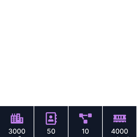
Mesoterapi-
maskineproducenten siden
2016
Du kan altid stole på vores
kvalitet.
Vi er en professionel mesoterapi-maskineproducent,
tilbyder OEM/ODM-tilpasning og engrosforsyning, bakket
op af avancerede produktionslinjer og streng
kvalitetskontrol for pålidelig, højtydende enheder.
Skala og ekspertise
3000
50
10
4000