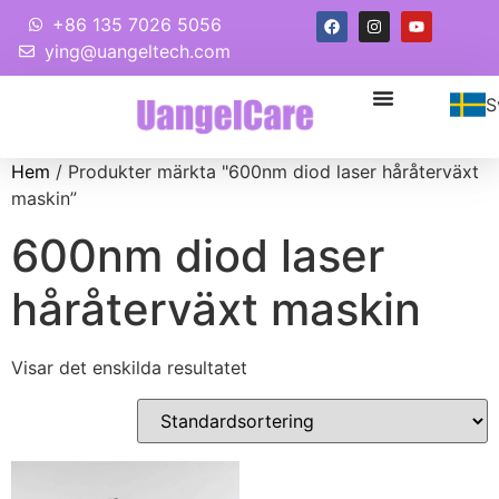
+86 135 7026 5056
ying@uangeltech.com
S
Hem
/ Produkter märkta "600nm diod laser håråterväxt
maskin”
600nm diod laser
håråterväxt maskin
Visar det enskilda resultatet