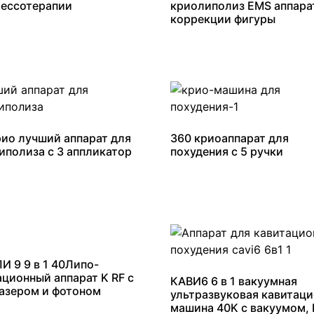
рессотерапии
криолиполиз EMS аппара
коррекции фигуры
рио лучший аппарат для
360 криоаппарат для
иполиза с 3 аппликатор
похудения с 5 ручки
И 9 9 в 1 40Липо-
ационный аппарат K RF с
КАВИ6 6 в 1 вакуумная
азером и фотоном
ультразвуковая кавитац
машина 40K с вакуумом, 