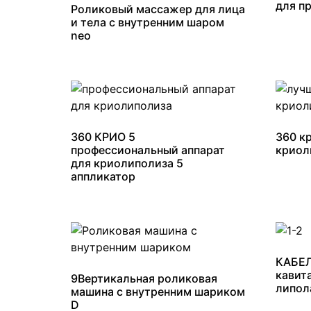
для п
Роликовый массажер для лица
и тела с внутренним шаром
neo
360 КРИО 5
360 к
профессиональный аппарат
криол
для криолиполиза 5
аппликатор
КАБЕЛ
кавит
9Вертикальная роликовая
липол
машина с внутренним шариком
D