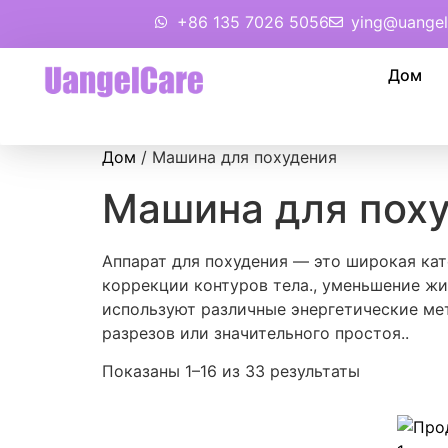
+86 135 7026 5056
ying@uangel
Дом
Дом
/ Машина для похудения
Машина для пох
Аппарат для похудения — это широкая ка
коррекции контуров тела., уменьшение жи
используют различные энергетические ме
разрезов или значительного простоя..
Показаны 1–16 из 33 результаты