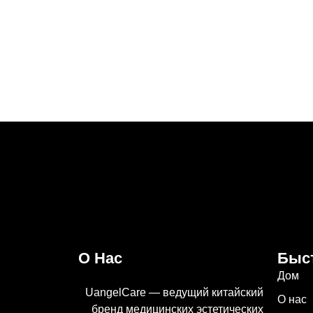
О Нас
Быс
Дом
UangelCare — ведущий китайский
О нас
бренд медицинских эстетических