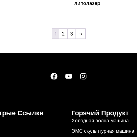
липолазер
1
2
3
→
трые Ссылки
Горячий Продукт
Холодная волна машина
ЭМС скульптурная машина