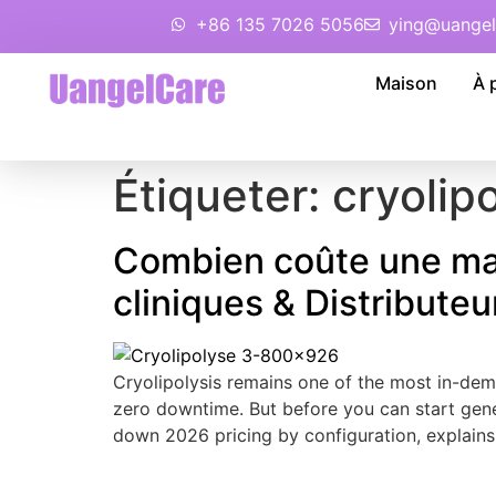
+86 135 7026 5056
ying@uangel
Maison
À 
Étiqueter:
cryolip
Combien coûte une mac
cliniques & Distributeu
Cryolipolysis remains one of the most in-d
zero downtime
.
But before you can start gen
down
2026
pricing by configuration
,
explains