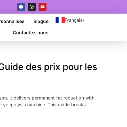
Français
rsonnalisée
Blogue
Contactez-nous
uide des prix pour les
son
.
It delivers permanent fat reduction with
cryolipolysis machine
.
This guide breaks
]