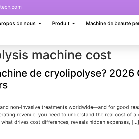
tech.com
propos de nous
Produit
Machine de beauté pe
olysis machine cost
hine de cryolipolyse? 2026 G
rs
emand non-invasive treatments worldwide—and for good rea
erating revenue
,
you need to understand the real cost of a 
 what drives cost differences
,
reveals hidden expenses
, […