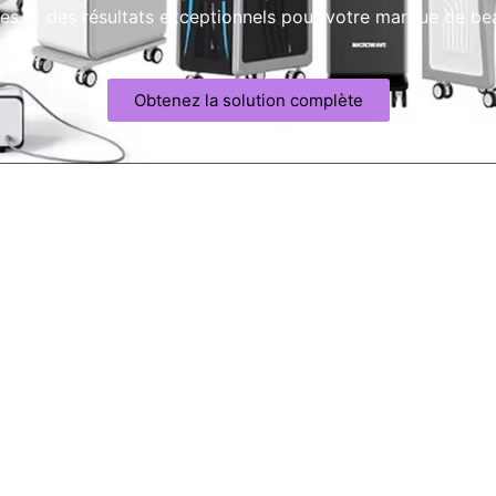
les et des résultats exceptionnels pour votre marque de be
Obtenez la solution complète