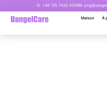
+86 135 7026 5056
ying@uangel
Maison
À 