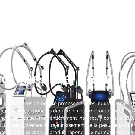
chines de beauté 
er de machines de beauté professionnelles, nous sommes spé
mances conçus pour les derniers soins de beauté. Avec des 
ne offre des services entièrement intégrés, y compris R&D, 
ODM. Des systèmes de rajeunissement de la peau de pointe
ntissons que chaque produit répond aux normes internatio