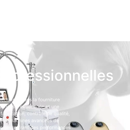
professionnelles
cialisés dans la fourniture
années d'expérience et une
fabrication, contrôle de qualité,
 aux machines avancées de
nales, offrant des performances