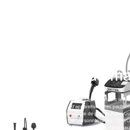
Fabricant de ma
En tant que fabricant lead
d'appareils hautes perfor
technologie de pointe, notre usi
et personnalisation OEM/
remodelage du corps, nous gara