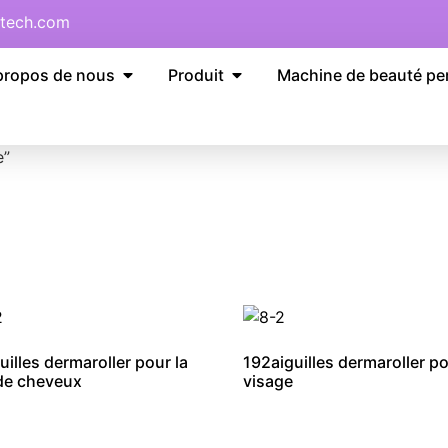
tech.com
propos de nous
Produit
Machine de beauté pe
e”
uilles dermaroller pour la
192aiguilles dermaroller po
de cheveux
visage