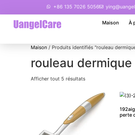
+86 135 7026 5056
ying@uangel
Maison
À 
Maison
/ Produits identifiés "rouleau dermiqu
rouleau dermique
Afficher tout 5 résultats
192aig
perte 