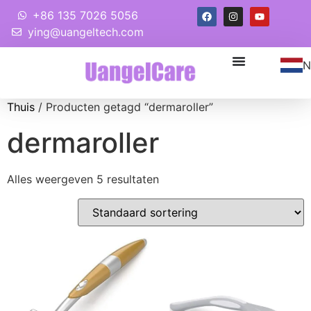
+86 135 7026 5056
ying@uangeltech.com
N
Thuis
/ Producten getagd “dermaroller”
dermaroller
Alles weergeven 5 resultaten