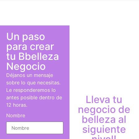
Un paso
para crear
tu B
belleza
Negocio
Déjanos un mensaje
sobre lo que necesitas.
Le responderemos lo
Lleva tu
antes posible dentro de
12 horas.
negocio de
Nombre
belleza al
siguiente