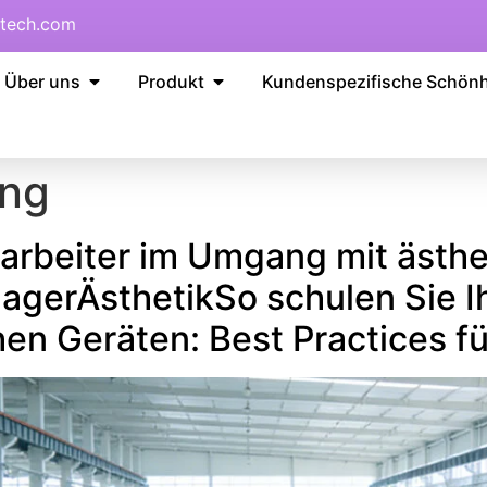
tech.com
Über uns
Produkt
Kundenspezifische Schön
ing
tarbeiter im Umgang mit ästh
nagerÄsthetikSo schulen Sie Ih
en Geräten: Best Practices fü