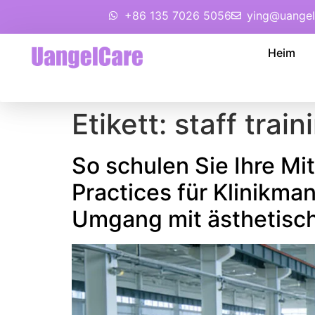
+86 135 7026 5056
ying@uangel
Heim
Etikett:
staff train
So schulen Sie Ihre Mi
Practices für Klinikma
Umgang mit ästhetisch