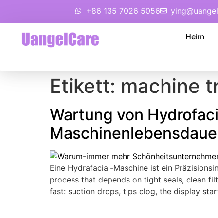
+86 135 7026 5056
ying@uangel
Heim
Etikett:
machine t
Wartung von Hydrofac
Maschinenlebensdauer
Eine Hydrafacial-Maschine ist ein Präzisions
process that depends on tight seals
,
clean fil
fast
:
suction drops
,
tips clog
,
the display sta