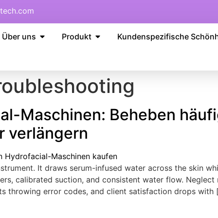
tech.com
Über uns
Produkt
Kundenspezifische Schön
roubleshooting
ial-Maschinen: Beheben häufi
 verlängern
instrument.
It draws serum-infused water across the skin whi
ters
,
calibrated suction
,
and consistent water flow
.
Neglect
rts throwing error codes
,
and client satisfaction drops with