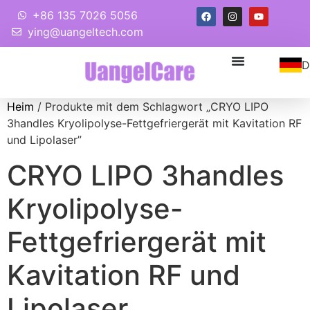
+86 135 7026 5056
ying@uangeltech.com
D
Heim
/ Produkte mit dem Schlagwort „CRYO LIPO
3handles Kryolipolyse-Fettgefriergerät mit Kavitation RF
und Lipolaser”
CRYO LIPO 3handles
Kryolipolyse-
Fettgefriergerät mit
Kavitation RF und
Lipolaser