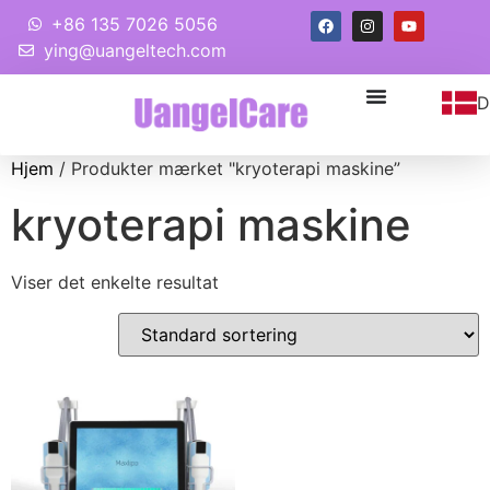
+86 135 7026 5056
ying@uangeltech.com
D
Hjem
/ Produkter mærket "kryoterapi maskine”
kryoterapi maskine
Viser det enkelte resultat