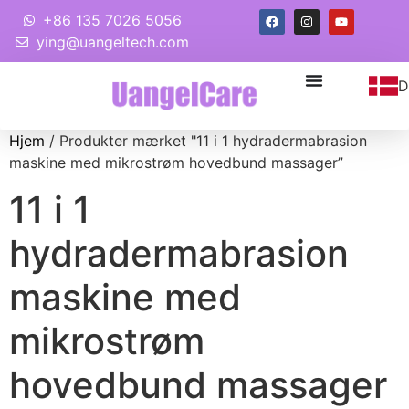
+86 135 7026 5056
ying@uangeltech.com
D
Hjem
/ Produkter mærket "11 i 1 hydradermabrasion
maskine med mikrostrøm hovedbund massager”
11 i 1
hydradermabrasion
maskine med
mikrostrøm
hovedbund massager