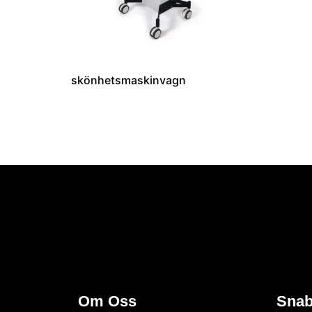
skönhetsmaskinvagn
Om Oss
Snab