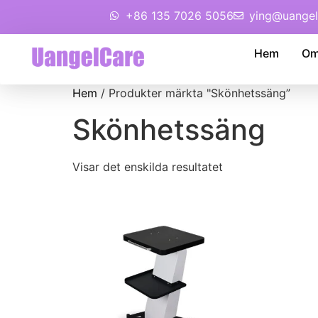
+86 135 7026 5056
ying@uangel
Hem
Om
Hem
/ Produkter märkta "Skönhetssäng”
Skönhetssäng
Visar det enskilda resultatet