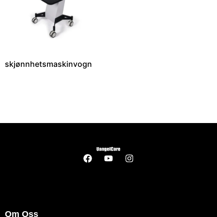
skjønnhetsmaskinvogn
Om Oss