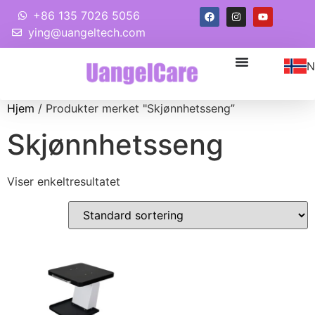
+86 135 7026 5056
ying@uangeltech.com
N
Hjem
/ Produkter merket "Skjønnhetsseng”
Skjønnhetsseng
Viser enkeltresultatet