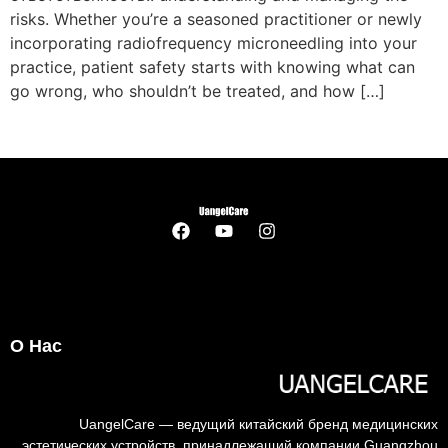
risks
.
Whether you’re a seasoned practitioner or newly
incorporating radiofrequency microneedling into your
practice
,
patient safety starts with knowing what can
go wrong
,
who shouldn’t be treated
,
and how
[…]
О Нас
UangelCare — ведущий китайский бренд медицинских
эстетических устройств, принадлежащий компании Guangzhou