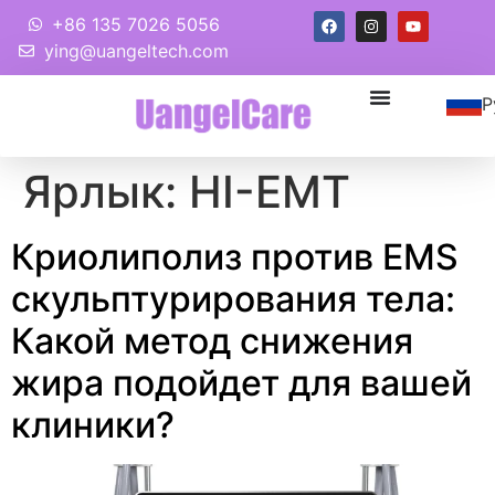
+86 135 7026 5056
ying@uangeltech.com
Р
Ярлык:
HI-ЕМТ
Криолиполиз против EMS
скульптурирования тела:
Какой метод снижения
жира подойдет для вашей
клиники?