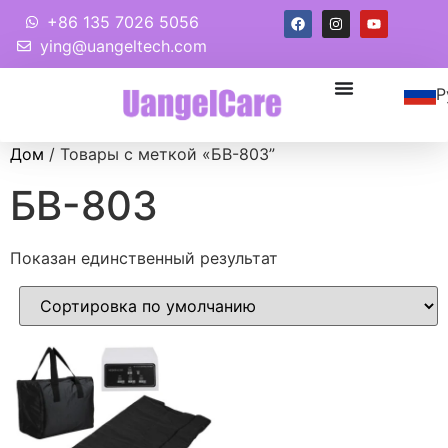
+86 135 7026 5056
ying@uangeltech.com
Р
Дом
/ Товары с меткой «БВ-803”
БВ-803
Показан единственный результат