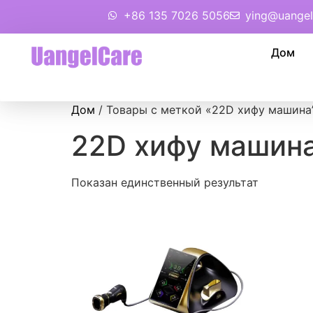
+86 135 7026 5056
ying@uangel
Дом
Дом
/ Товары с меткой «22D хифу машина
22D хифу машин
Показан единственный результат