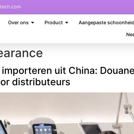
tech.com
Over ons
Product
Aangepaste schoonhei
Nee
earance
mporteren uit China: Douane
or distributeurs