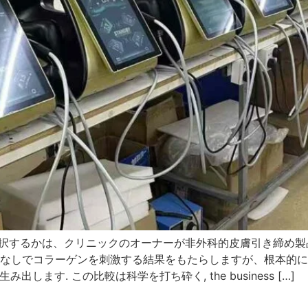
らを選択するかは、クリニックのオーナーが非外科的皮膚引き締
手術なしでコラーゲンを刺激する結果をもたらしますが、根本的
生み出します. この比較は科学を打ち砕く,
the business
[…]