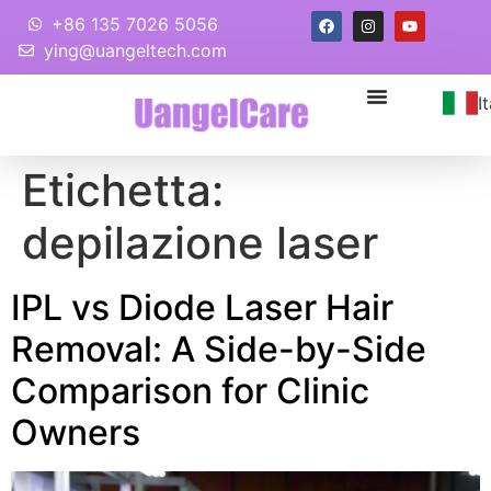
+86 135 7026 5056
ying@uangeltech.com
I
Etichetta:
depilazione laser
IPL vs Diode Laser Hair
Removal
:
A Side-by-Side
Comparison for Clinic
Owners