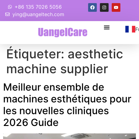
+86 135 7026 5056
ying@uangeltech.com
F
Étiqueter:
aesthetic
machine supplier
Meilleur ensemble de
machines esthétiques pour
les nouvelles cliniques
2026 Guide