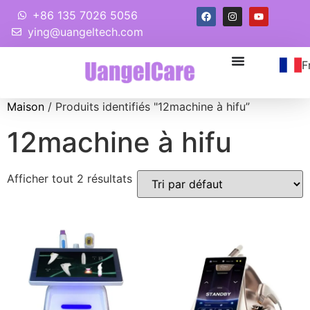
+86 135 7026 5056
ying@uangeltech.com
F
Maison
/ Produits identifiés "12machine à hifu”
12machine à hifu
Afficher tout 2 résultats