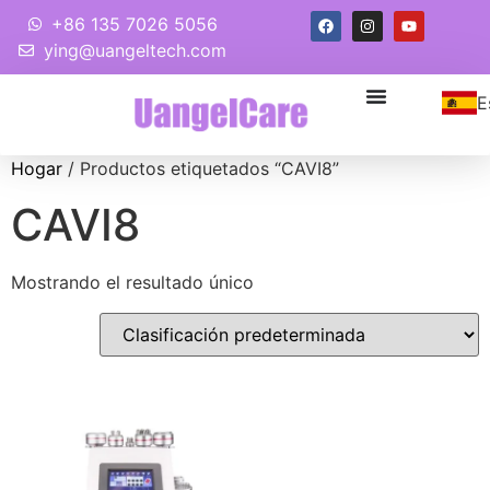
+86 135 7026 5056
ying@uangeltech.com
E
Hogar
/ Productos etiquetados “CAVI8”
CAVI8
Mostrando el resultado único