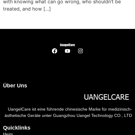
with knowing what can go wrong
,
who shouldn’t be
treated
,
and how
[…]
Über Uns
UangelCare ist eine führende chinesische Marke für medizinisch-
ästhetische Geräte unter Guangzhou Uangel Technology CO., LTD
Quicklinks
Heim